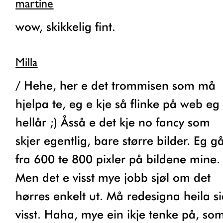
martine
wow, skikkelig fint.
Milla
/ Hehe, her e det trommisen som må
hjelpa te, eg e kje så flinke på web eg
hellår ;) Åsså e det kje no fancy som
skjer egentlig, bare større bilder. Eg g
fra 600 te 800 pixler på bildene mine.
Men det e visst mye jobb sjøl om det
hørres enkelt ut. Må redesigna heila s
visst. Haha, mye ein ikje tenke på, so