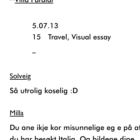
5.07.13
15
Travel
,
Visual essay
_
Solveig
Så utrolig koselig :D
Milla
Du ane ikje kor misunnelige eg e på at
du har besøkt Italia. Og bildene dine