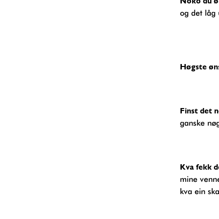
Noko du 
og det låg 
Høgste ø
Finst det 
ganske nøg
Kva fekk d
mine venne
kva ein ska