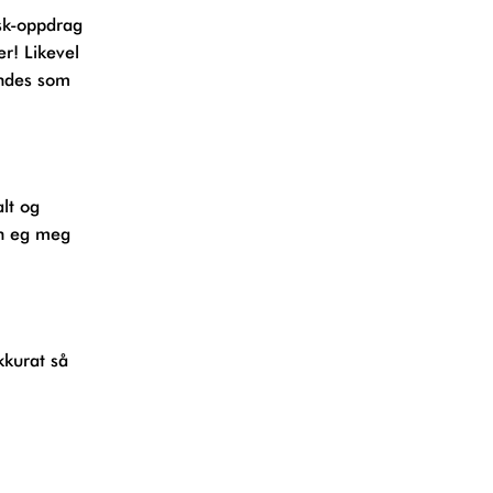
isk-oppdrag
er! Likevel
endes som
alt og
nn eg meg
kkurat så