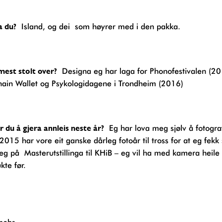
a du?
Island, og dei som høyrer med i den pakka.
 mest stolt over?
Designa eg har laga for Phonofestivalen (20
hain Wallet og Psykologidagene i Trondheim (2016)
er du å gjera annleis neste år?
Eg har lova meg sjølv å fotogra
2015 har vore eit ganske dårleg fotoår til tross for at eg fekk 
g på Masterutstillinga til KHiB – eg vil ha med kamera heile t
kte før.