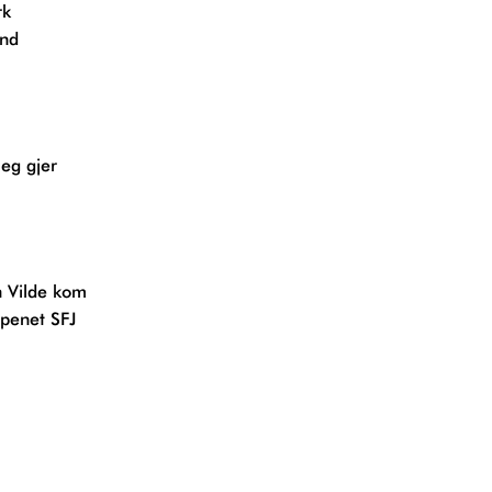
rk
and
eg gjer
 Vilde kom
åpenet SFJ