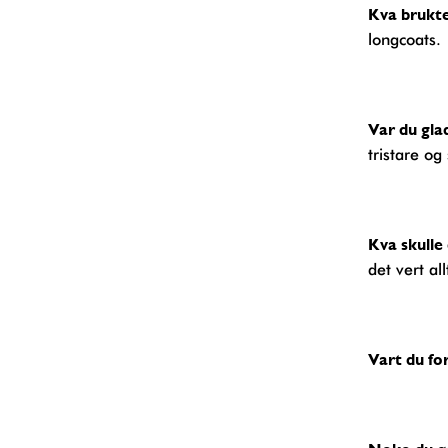
Kva brukt
longcoats.
Var du gl
tristare og
Kva skull
det vert al
Vart du fo