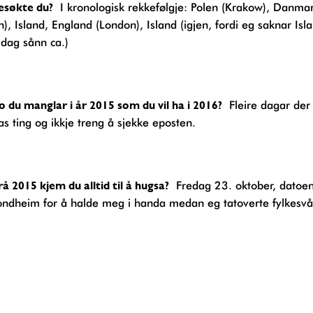
besøkte du?
I kronologisk rekkefølgje: Polen (Krakow), Danma
, Island, England (London), Island (igjen, fordi eg saknar Isl
dag sånn ca.)
ko du manglar i år 2015 som du vil ha i 2016?
Fleire dagar der 
s ting og ikkje treng å sjekke eposten.
frå 2015 kjem du alltid til å hugsa?
Fredag 23. oktober, datoen
Trondheim for å halde meg i handa medan eg tatoverte fylkesv