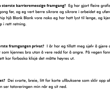
in største karrieremessige framgang?
Eg har gjort fleire graf
ng før, og eg vert berre sikrare og sikrare i arbeidet eg ufør
hip hjå Blank Blank vore noko eg har hatt lyst til lenge, og kj
p i rett retning.
tørste framgangen privat?
I år har eg tillatt meg sjølv å gjere 
t som kjennes bra utan å vere redd for å angre. På vegen fa
ett kor forbaska klisjé det måtte høyres ut.
et?
Dei svarte, breie, litt for korte ullbuksene som sklir opp a
n ser tatoveringen min når eg sit ned.