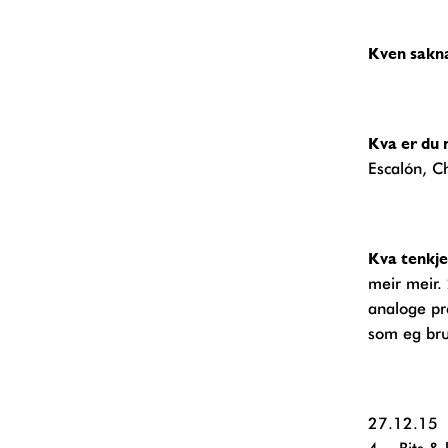
Kven sakn
Kva er du
Escalón, C
Kva tenkj
meir meir. 
analoge pre
som eg bru
27.12.15