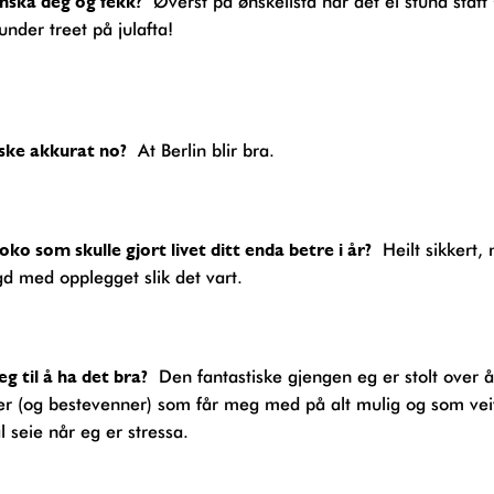
ønska deg og fekk?
Øverst på ønskelista har det ei stund stått
under treet på julafta!
nske akkurat no?
At Berlin blir bra.
noko som skulle gjort livet ditt enda betre i år?
Heilt sikkert,
d med opplegget slik det vart.
eg til å ha det bra?
Den fantastiske gjengen eg er stolt over å
r (og bestevenner) som får meg med på alt mulig og som vei
l seie når eg er stressa.