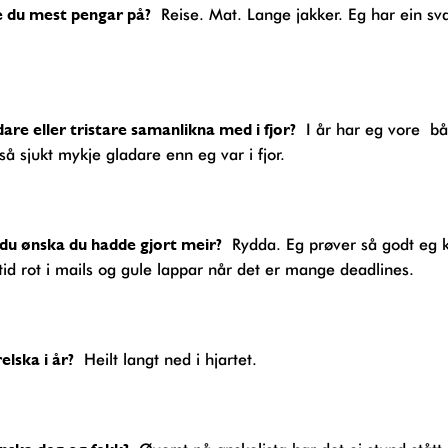
e du mest pengar på?
Reise. Mat. Lange jakker. Eg har ein sva
adare eller tristare samanlikna med i fjor?
I år har eg vore b
 så sjukt mykje gladare enn eg var i fjor.
e du ønska du hadde gjort meir?
Rydda. Eg prøver så godt eg 
ltid rot i mails og gule lappar når det er mange deadlines.
relska i år?
Heilt langt ned i hjartet.