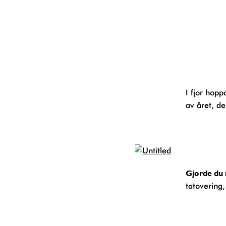
I fjor hoppa eg over, men i år held eg fram tradisjonen med ei lita oppsummering
av året, de
Gjorde du
tatovering,