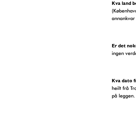
Kva land 
(København)
annankvar 
Er det no
ingen verda
Kva dato 
heilt frå 
på leggen.