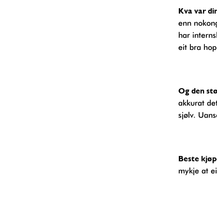
Kva var d
enn nokongo
har interns
eit bra hop
Og den s
akkurat de
sjølv. Uans
Beste kjøp
mykje at ei