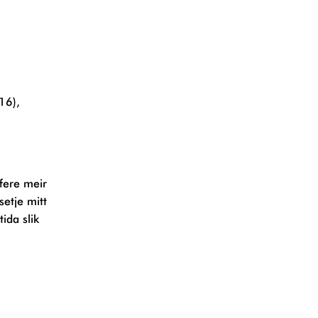
16),
fere meir
setje mitt
ida slik