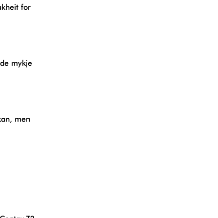
kheit for
åde mykje
kan, men