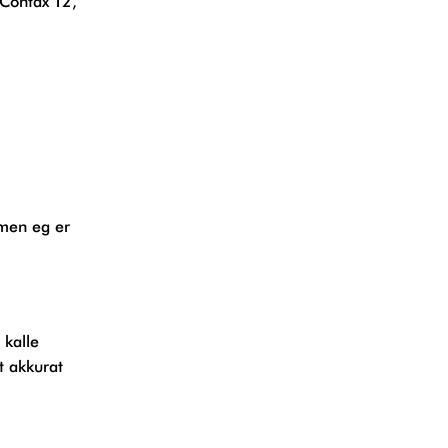
 Contax T2,
 men eg er
 kalle
t akkurat