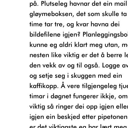
på. Plutseleg havnar det ein mail
gløymeboksen, det som skulle ta
time tar tre, og kvar havna dei
bildefilene igjen? Planleggingsb
kunne eg aldri klart meg utan, 
nesten like viktig er det å berre 
den vekk av og til også. Logge a
og setje seg i skuggen med ein
kaffikopp. Å vere tilgjengeleg tju
timar i døgnet fungerer ikkje, om
viktig så ringer dei opp igjen elle
igjen ein beskjed etter pipetonen
er det viktigaste eg har lært meg