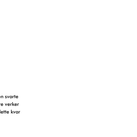
re verker
ette kvar