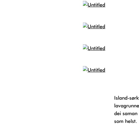
Island-sørkyst i vinterdrakt. Eg vert aldri mindre fasinert av kontrasten den svarte
lavagrunnen
dei saman 
som helst. 