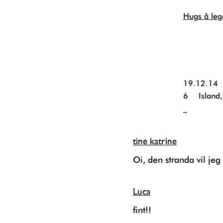
Hugs å le
19.12.14
6
Island
_
tine katrine
Oi, den stranda vil jeg 
Luca
fint!!