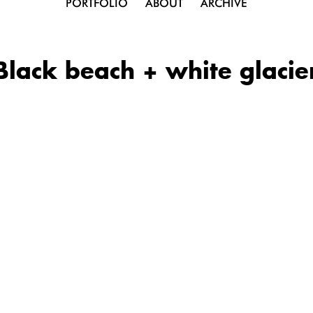
PORTFOLIO
ABOUT
ARCHIVE
Black beach + white glacie