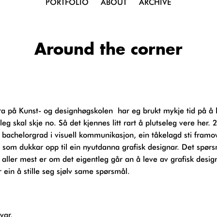
PORTFOLIO
ABOUT
ARCHIVE
Around the corner
eg skal skje no. Så det kjennes litt rart å plutseleg vere her. 2
 bachelorgrad i visuell kommunikasjon, ein tåkelagd sti framo
 som dukkar opp til ein nyutdanna grafisk designar. Det spør
 aller mest er om det eigentleg går an å leve av grafisk design
r ein å stille seg sjølv same spørsmål.
svar.