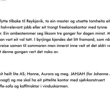
halvrelevant jobb eller eit trongt freelancekontor med tynne
. Ein ombestemmer seg liksom tre gonger for dagen minst. Me
dan vart eit val tatt. I byrjinga kjendes det litt framand, som nå
 reise saman til sommaren men innerst inne veit at det aldri v
at denne gongen vert det noko av.
sagt) og me skal ha eit pittelite kontor med sjølvkonstruert
ffe-sofa og kaffitraktar i vinduskarmen.