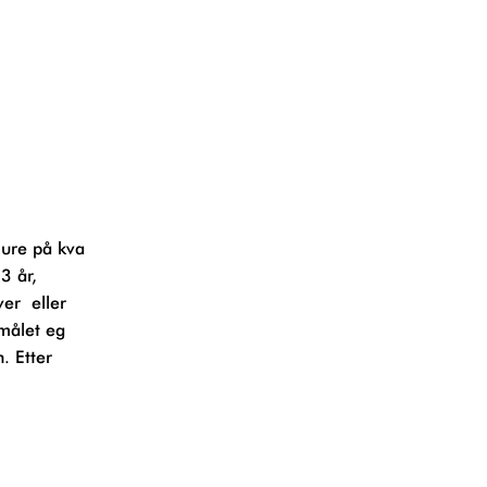
3 år,
ver eller
smålet eg
. Etter