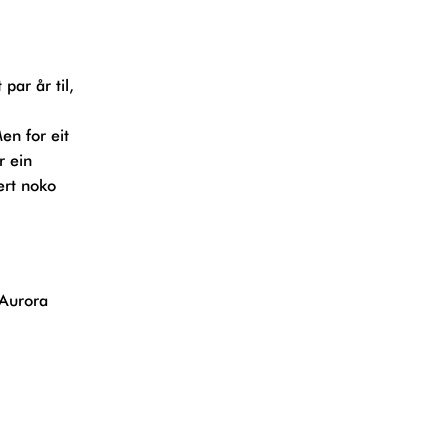
n for eit
r ein
ert noko