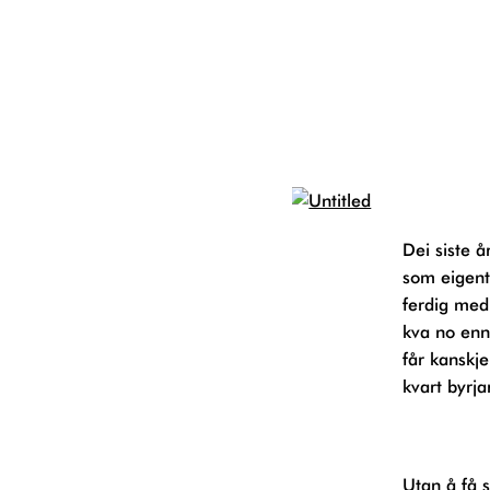
Dei siste åra på Kunst- og designhøgskolen har eg brukt mykje tid på å lure på kva
som eigentl
ferdig med
kva no enn
får kanskje
kvart byrja
Utan å få 