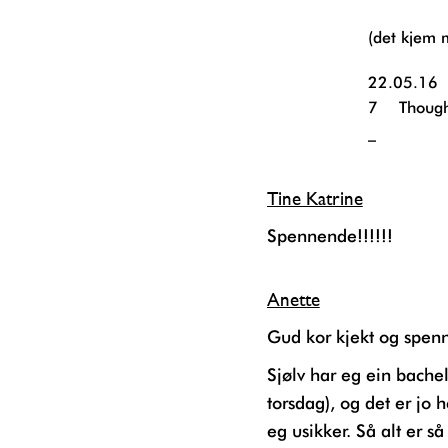
(det kjem
22.05.16
7
Though
_
Tine Katrine
Spennende!!!!!!
Anette
Gud kor kjekt og spen
Sjølv har eg ein bachelorgrad i journalistikk om ei veke (hjelp, eksamen på
torsdag), og det er jo h
eg usikker. Så alt er så