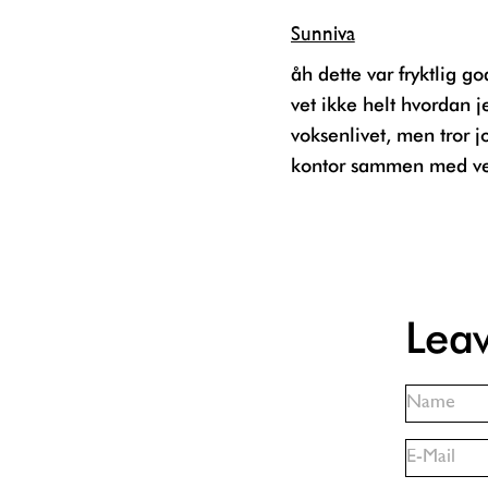
Sunniva
åh dette var fryktlig godt sagt akkurat det jeg tenker nå. ferdig med en BA og
vet ikke helt hvordan j
voksenlivet, men tror jo
kontor sammen med ven
Lea