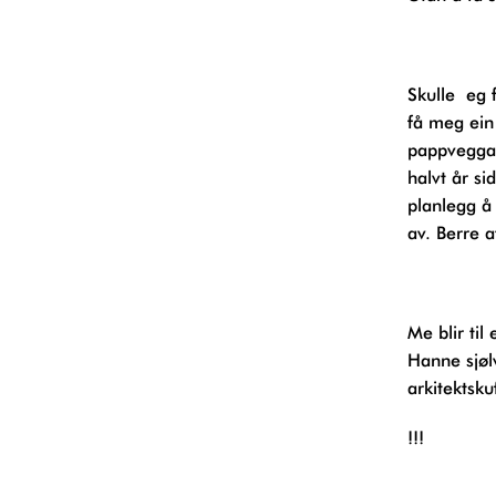
Skulle eg flytte tilbake til Reykjavik, ta ein master og utsette tomheita eit par år til,
få meg ein 
pappveggar
halvt år si
planlegg å
av. Berre 
Me blir til eit heilt lite AS; Hanne, Aurora og meg. JAHJAH (for Johanne Aurora
Hanne sjølv
arkitektsku
!!!