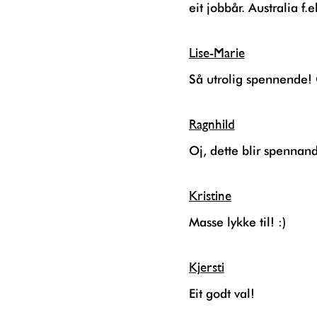
eit jobbår. Australia f.e
Lise-Marie
Så utrolig spennende!
Ragnhild
Oj, dette blir spenna
Kristine
Masse lykke til! :)
Kjersti
Eit godt val!